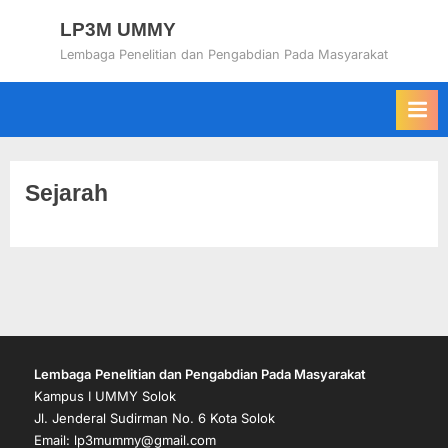
Skip
LP3M UMMY
to
Lembaga Penelitian dan Pengabdian Pada Masyarakat
content
Sejarah
Lembaga
Penelitian dan Pengabdian Pada Masyarakat
Kampus I UMMY Solok
Jl. Jenderal Sudirman No. 6 Kota Solok
Email: lp3mummy@gmail.com