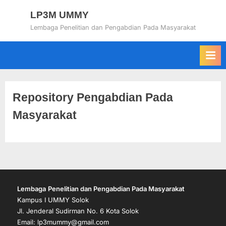
Skip
LP3M UMMY
to
Lembaga Penelitian dan Pengabdian Pada Masyarakat
content
Repository Pengabdian Pada
Masyarakat
Lembaga
Penelitian dan Pengabdian Pada Masyarakat
Kampus I UMMY Solok
Jl. Jenderal Sudirman No. 6 Kota Solok
Email: lp3mummy@gmail.com