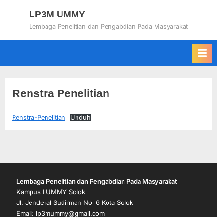
Skip
LP3M UMMY
to
Lembaga Penelitian dan Pengabdian Pada Masyarakat
content
Renstra Penelitian
Renstra-Penelitian
Unduh
Lembaga
Penelitian dan Pengabdian Pada Masyarakat
Kampus I UMMY Solok
Jl. Jenderal Sudirman No. 6 Kota Solok
Email: lp3mummy@gmail.com